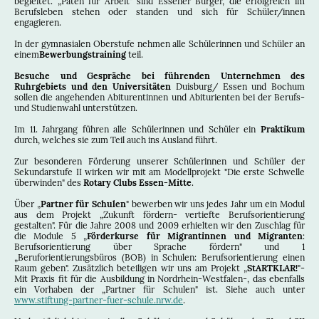
begleitet. „Paten für Arbeit" sind Essener Bürger, die erfolgreich im
Berufsleben stehen oder standen und sich für Schüler/innen
engagieren.
In der gymnasialen Oberstufe nehmen alle Schülerinnen und Schüler an
einem
Bewerbungstraining
teil.
Besuche und Gespräche bei führenden Unternehmen des
Ruhrgebiets und den Universitäten
Duisburg/ Essen und Bochum
sollen die angehenden Abiturentinnen und Abiturienten bei der Berufs-
und Studienwahl unterstützen.
Im 11. Jahrgang führen alle Schülerinnen und Schüler ein
Praktikum
durch, welches sie zum Teil auch ins Ausland führt.
Zur besonderen Förderung unserer Schülerinnen und Schüler der
Sekundarstufe II wirken wir mit am Modellprojekt "Die erste Schwelle
überwinden" des
Rotary Clubs Essen-Mitte
.
Über „
Partner für Schulen
" bewerben wir uns jedes Jahr um ein Modul
aus dem Projekt „Zukunft fördern- vertiefte Berufsorientierung
gestalten". Für die Jahre 2008 und 2009 erhielten wir den Zuschlag für
die Module 5 „
Förderkurse für Migrantinnen und Migranten
:
Berufsorientierung über Sprache fördern" und 1
„Beruforientierungsbüros (BOB) in Schulen: Berufsorientierung einen
Raum geben". Zusätzlich beteiligen wir uns am Projekt „
StARTKLAR!
"-
Mit Praxis fit für die Ausbildung in Nordrhein-Westfalen-, das ebenfalls
ein Vorhaben der „Partner für Schulen" ist. Siehe auch unter
www.stiftung-partner-fuer-schule.nrw.de
.