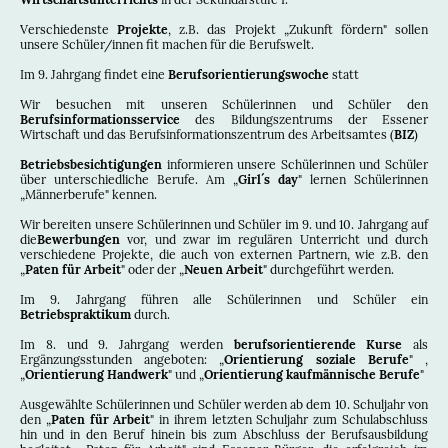
Verschiedenste
Projekte
, z.B. das Projekt „Zukunft fördern" sollen
unsere Schüler/innen fit machen für die Berufswelt.
Im 9. Jahrgang findet eine
Berufsorientierungswoche
statt
Wir besuchen mit unseren Schülerinnen und Schüler den
Berufsinformationsservice
des Bildungszentrums der Essener
Wirtschaft und das Berufsinformationszentrum des Arbeitsamtes (
BIZ
)
Betriebsbesichtigungen
informieren unsere Schülerinnen und Schüler
über unterschiedliche Berufe. Am „
Girl´s day
" lernen Schülerinnen
„Männerberufe" kennen.
Wir bereiten unsere Schülerinnen und Schüler im 9. und 10. Jahrgang auf
die
Bewerbungen
vor, und zwar im regulären Unterricht und durch
verschiedene Projekte, die auch von externen Partnern, wie z.B. den
„
Paten für Arbeit
" oder der „
Neuen Arbeit
" durchgeführt werden.
Im 9. Jahrgang führen alle Schülerinnen und Schüler ein
Betriebspraktikum
durch.
Im 8. und 9. Jahrgang werden
berufsorientierende Kurse
als
Ergänzungsstunden angeboten: „
Orientierung soziale Berufe
" ,
„
Orientierung Handwerk
" und „
Orientierung kaufmännische Berufe
"
Ausgewählte Schülerinnen und Schüler werden ab dem 10. Schuljahr von
den „
Paten für Arbeit
" in ihrem letzten Schuljahr zum Schulabschluss
hin und in den Beruf hinein bis zum Abschluss der Berufsausbildung